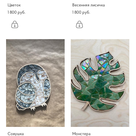
Цветок
Весенняя лисичка
1 800 pуб.
1 800 pуб.
Совушка
Монстера