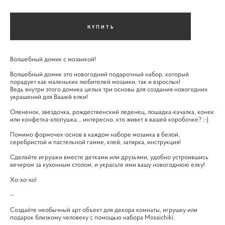
КУПИТЬ
Волшебный домик с мозаикой!
Волшебный домик это новогодний подарочный набор, который
порадует как маленьких любителей мозаики, так и взрослых!
Ведь внутри этого домика целых три основы для создания новогодних
украшений для Вашей елки!
Олененок, звездочка, рождественский леденец, лошадка-качалка, конек
или конфетка-хлопушка... интересно, кто живет в вашей коробочке? ;-)
Помимо формочек-основ в каждом наборе мозаика в белой,
серебристой и пастельной гамме, клей, затирка, инструкция!
Сделайте игрушки вместе детками или друзьями, удобно устроившись
вечером за кухонным столом, и украсьте ими вашу новогоднюю елку!
Хо-хо-хо!
--
Создайте необычный арт объект для декора комнаты, игрушку или
подарок близкому человеку с помощью набора Mosaichiki.